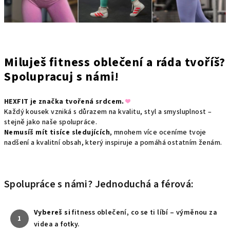
Miluješ fitness oblečení a ráda tvoříš?
Spolupracuj s námi!
HEXFIT je značka tvořená srdcem.
❤
Každý kousek vzniká s důrazem na kvalitu, styl a smysluplnost –
stejně jako naše spolupráce.
Nemusíš mít tisíce sledujících
, mnohem více oceníme tvoje
nadšení a kvalitní obsah, který inspiruje a pomáhá ostatním ženám.
Spolupráce s námi? Jednoduchá a férová:
Vybereš si
fitness oblečení, co se ti líbí – výměnou za
1
videa a fotky.