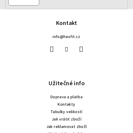
Z
á
p
Kontakt
a
info
@
hexfit.cz
t
í
Užitečné info
Doprava a platba
Kontakty
Tabulky velikostí
Jak vrátit zboží
Jak reklamovat zboží