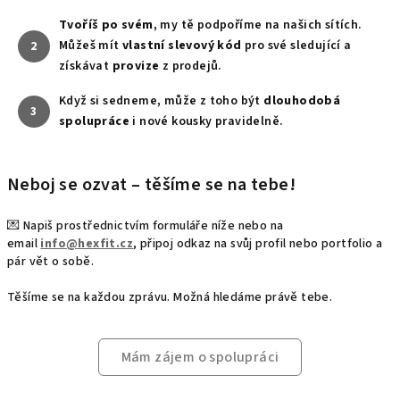
Tvoříš po svém
, my tě podpoříme na našich sítích.
Můžeš mít
vlastní slevový kód
pro své sledující a
2
získávat
provize
z prodejů.
Když si sedneme, může z toho být
dlouhodobá
3
spolupráce
i nové kousky pravidelně.
Neboj se ozvat – těšíme se na tebe!
💌 Napiš prostřednictvím formuláře níže nebo na
email
info@hexfit.cz
, připoj odkaz na svůj profil nebo portfolio a
pár vět o sobě.
Těšíme se na každou zprávu. Možná hledáme právě tebe.
Mám zájem o spolupráci