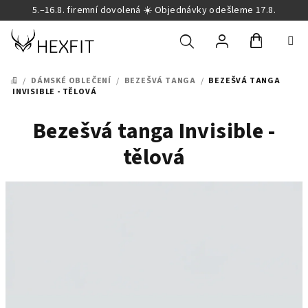
Přejít
5.–16.8. firemní dovolená ☀️ Objednávky odešleme 17.8.
na
obsah
Nákupní
Hledat
Přihlášení
/
DÁMSKÉ OBLEČENÍ
/
BEZEŠVÁ TANGA
/
BEZEŠVÁ TANGA
DOMŮ
INVISIBLE - TĚLOVÁ
košík
Bezešvá tanga Invisible -
tělová