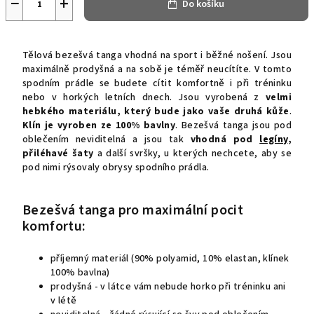
−
+
Do košíku
Tělová bezešvá tanga vhodná na sport i běžné nošení. Jsou
maximálně prodyšná a na sobě je téměř neucítíte. V tomto
spodním prádle se budete cítit komfortně i při tréninku
nebo v horkých letních dnech. Jsou v
yrobená z
velmi
hebkého materiálu, který bude jako vaše druhá kůže
.
Klín je vyroben ze 100% bavlny
. Bezešvá tanga jsou pod
oblečením neviditelná a jsou tak
vhodná pod
legíny
,
přiléhavé šaty
a další svršky, u kterých nechcete, aby se
pod nimi rýsovaly obrysy spodního prádla.
Bezešvá tanga pro maximální pocit
komfortu:
příjemný materiál (90% polyamid, 10% elastan, klínek
100% bavlna)
prodyšná - v látce vám nebude horko při tréninku ani
v létě