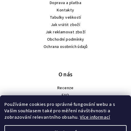
Doprava a platba
Kontakty
Tabulky velikostí
Jak vrátit zboží
Jak reklamovat zboží
Obchodní podmínky
Ochrana osobních údajů
O nás
Recenze
FAQ
Spolupráce
Používáme cookies pro správné fungování webu a s
Náš příběh
Vaším souhlasem také pro měření návštěvnosti a
zobrazování relevantního obsahu.
Více informací
Velkoobchod a zakázková výroba