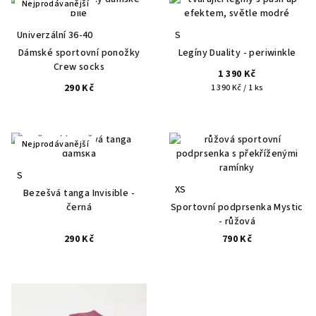
Nejprodávanější
Univerzální 36-40
S
Dámské sportovní ponožky
Legíny Duality - periwinkle
Crew socks
1 390 Kč
290 Kč
Měrná
1 390 Kč / 1 ks
cena:
Nejprodávanější
S
XS
Bezešvá tanga Invisible -
černá
Sportovní podprsenka Mystic
- růžová
290 Kč
790 Kč