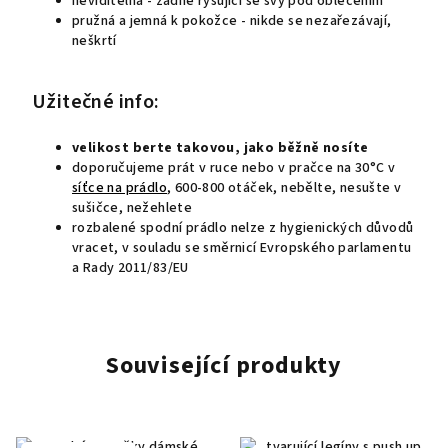
neviditelná - žádné rýsující se švy pod oblečením
pružná a jemná k pokožce - nikde se nezařezávají,
neškrtí
Užitečné info:
velikost berte takovou, jako běžně nosíte
doporučujeme prát v ruce nebo v pračce na 30°C v
síťce na prádlo
, 600-800 otáček, nebělte, nesušte v
sušičce, nežehlete
rozbalené spodní prádlo nelze z hygienických důvodů
vracet, v souladu se směrnicí Evropského parlamentu
a Rady 2011/83/EU
Související produkty