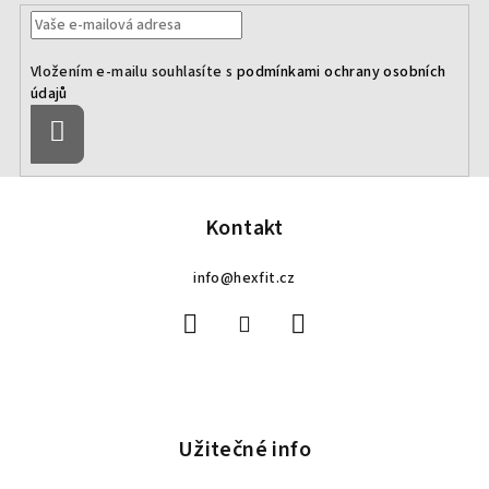
Vložením e-mailu souhlasíte s
podmínkami ochrany osobních
údajů
Přihlásit
se
Z
á
p
Kontakt
a
info
@
hexfit.cz
t
í
Užitečné info