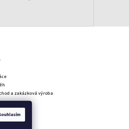
e
áce
běh
chod a zakázková výroba
Souhlasím