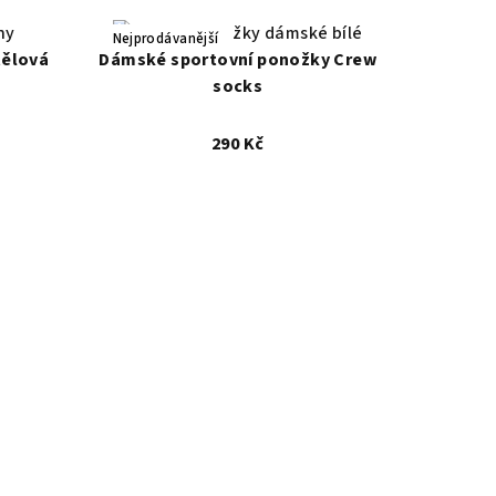
Univerzální 36-40
Nejprodávanější
tělová
Dámské sportovní ponožky Crew
socks
290 Kč