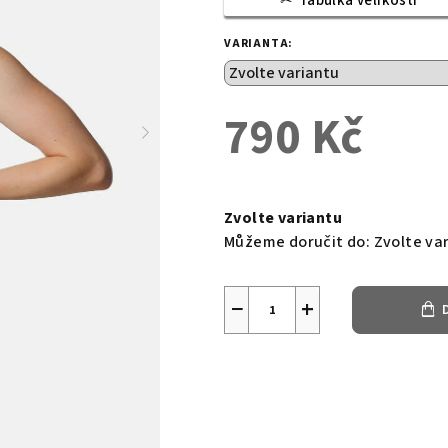
Tabulka velikostí
VARIANTA:
790 Kč
Měrná
cena:
Zvolte variantu
Můžeme doručit do:
Zvolte va
−
+