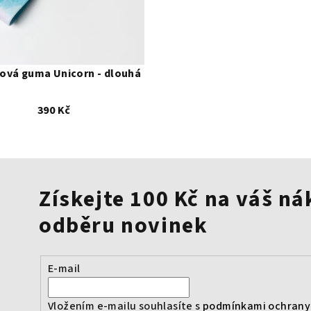
ová guma Unicorn - dlouhá
390 Kč
Získejte 100 Kč na váš ná
odběru novinek
E-mail
Vložením e-mailu souhlasíte s
podmínkami ochrany