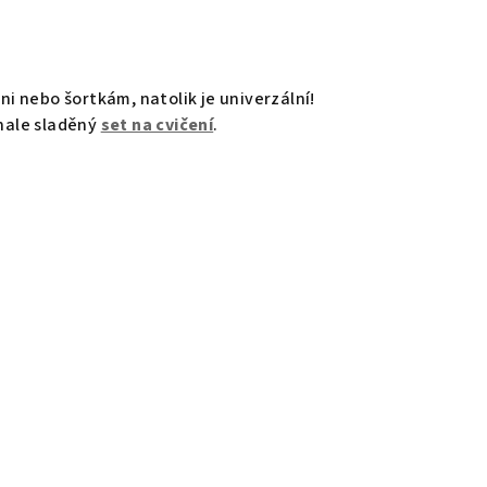
ni nebo šortkám, natolik je univerzální!
nale sladěný
set na cvičení
.