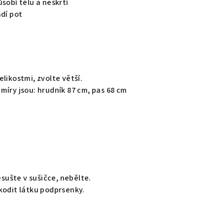
sobí tělu a neškrtí
dí pot
elikostmi, zvolte větší.
 míry jsou: hrudník 87 cm, pas 68 cm
esušte v sušičce, nebělte.
kodit látku podprsenky.