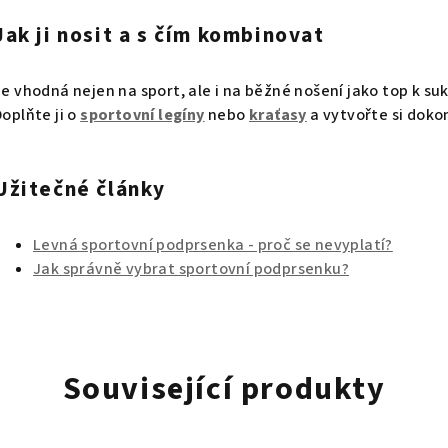
Jak ji nosit a s čím kombinovat
Je vhodná nejen na sport, ale i na běžné nošení jako top k suk
Doplňte ji o
sportovní legíny
nebo
kraťasy
a vytvořte si doko
Užitečné články
Levná sportovní podprsenka - proč se nevyplatí?
Jak správně vybrat sportovní podprsenku?
Související produkty