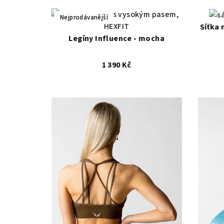
XS
S
M
L
Nejprodávanější
Síťka 
Legíny Influence - mocha
1 390 Kč