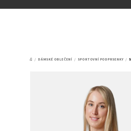
Přejít
na
obsah
/
DÁMSKÉ OBLEČENÍ
/
SPORTOVNÍ PODPRSENKY
/
DOMŮ