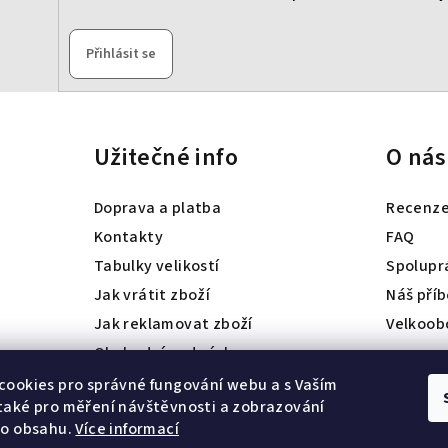
Přihlásit se
Užitečné info
O nás
Doprava a platba
Recenz
Kontakty
FAQ
Tabulky velikostí
Spolupr
Jak vrátit zboží
Náš pří
Jak reklamovat zboží
Velkoob
Obchodní podmínky
Ochrana osobních údajů
ookies pro správné fungování webu a s Vaším
také pro měření návštěvnosti a zobrazování
ho obsahu.
Více informací