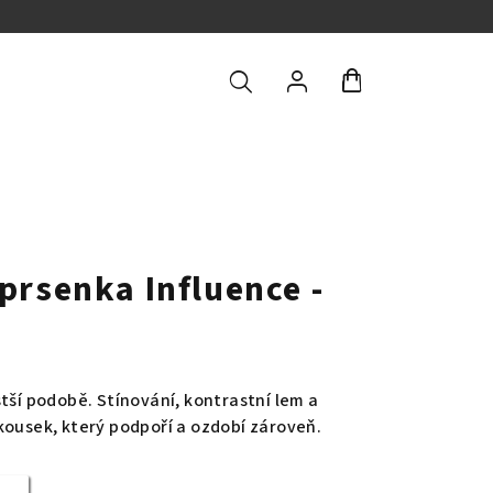
Hledat
Přihlášení
Nákupní
košík
prsenka Influence -
tší podobě. Stínování, kontrastní lem a
kousek, který podpoří a ozdobí zároveň.