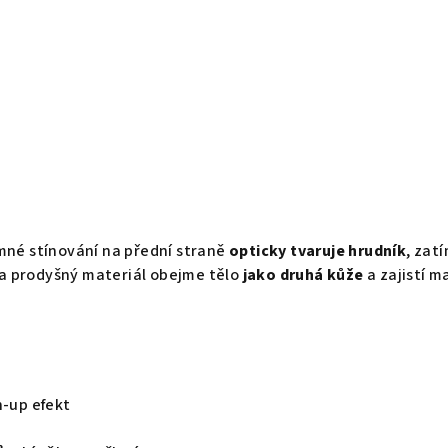
mné stínování na přední straně
opticky tvaruje hrudník
, zat
a prodyšný materiál obejme tělo
jako druhá kůže
a zajistí m
h-up efekt