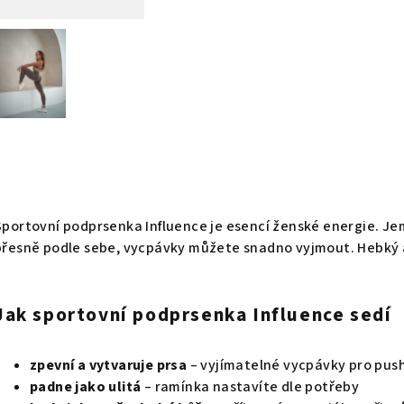
Sportovní podprsenka Influence je esencí ženské energie. Je
přesně podle sebe, vycpávky můžete snadno vyjmout.
Hebký 
Jak sportovní podprsenka Influence sedí
zpevní a vytvaruje prsa
– vyjímatelné vycpávky pro pus
padne jako ulitá
– ramínka nastavíte dle potřeby