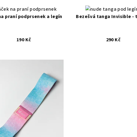
S
M
L
na praní podprsenek a legín
Bezešvá tanga Invisible - 
190 Kč
290 Kč