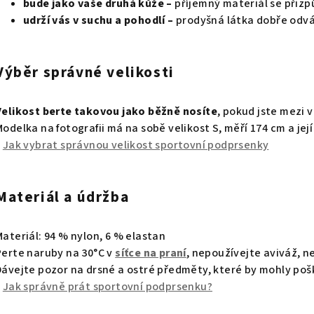
bude jako vaše druhá kůže –
příjemný materiál se přizpů
udrží vás v suchu
a pohodlí –
prodyšná látka dobře odvá
Výběr správné velikosti
Velikost berte takovou jako běžně nosíte
, pokud jste mezi v
Modelka na fotografii má na sobě velikost S, měří 174 cm a její
»
Jak vybrat správnou velikost sportovní podprsenky
Materiál a údržba
Materiál: 94 % nylon, 6 % elastan
Perte naruby na 30°C v
síťce na praní
, nepoužívejte aviváž, n
Dávejte pozor na drsné a ostré předměty, které by mohly poš
»
Jak správně prát sportovní podprsenku?