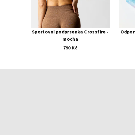
S
M
Sportovní podprsenka Crossfire -
Odpor
mocha
790 Kč