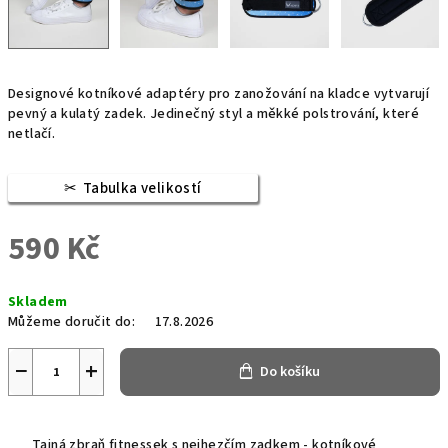
Designové kotníkové adaptéry pro zanožování na kladce vytvarují
pevný a kulatý zadek. Jedinečný styl a měkké polstrování, které
netlačí.
Tabulka velikostí
590 Kč
Měrná
Skladem
cena:
Můžeme doručit do:
17.8.2026
−
+
Do košíku
Tajná zbraň fitnessek s nejhezčím zadkem - kotníkové