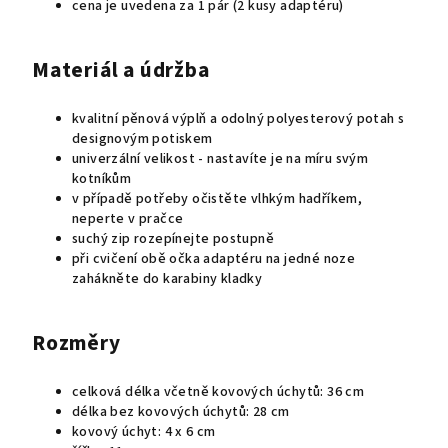
cena je uvedena za 1 pár (2 kusy adaptéru)
Materiál a údržba
kvalitní pěnová výplň a odolný polyesterový potah s
designovým potiskem
univerzální velikost - nastavíte je na míru svým
kotníkům
v případě potřeby očistěte vlhkým hadříkem,
neperte v pračce
suchý zip rozepínejte postupně
při cvičení obě očka adaptéru na jedné noze
zahákněte do karabiny kladky
Rozměry
celková délka včetně kovových úchytů: 36 cm
délka bez kovových úchytů: 28 cm
kovový úchyt: 4 x 6 cm