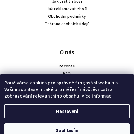
Jak vrátit zboží
Jak reklamovat zboží
Obchodní podmínky
Ochrana osobních údajů
O nás
Recenze
FAQ
Spolupráce
Používáme cookies pro správné fungování webu a s
Náš příběh
Vaším souhlasem také pro měření návštěvnosti a
zobrazování relevantního obsahu.
Více informací
Velkoobchod a zakázková výroba
Nastavení
Copyright 2026
HEXFIT
. Všechna práva vyhrazena.
Souhlasím