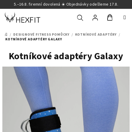
Přejít
5.–16.8. firemní dovolená ☀️ Objednávky odešleme 17.8.
na
obsah
Nákupní
Hledat
Přihlášení
/
DESIGNOVÉ FITNESS POMŮCKY
/
KOTNÍKOVÉ ADAPTÉRY
/
DOMŮ
KOTNÍKOVÉ ADAPTÉRY GALAXY
košík
Kotníkové adaptéry Galaxy