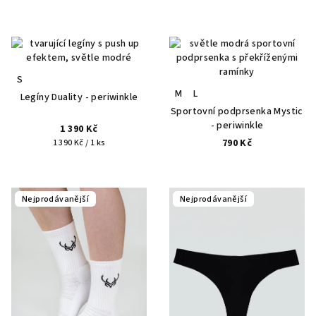
S
M
L
Legíny Duality - periwinkle
Sportovní podprsenka Mystic
- periwinkle
1 390 Kč
Měrná
790 Kč
1 390 Kč / 1 ks
cena:
Nejprodávanější
Nejprodávanější