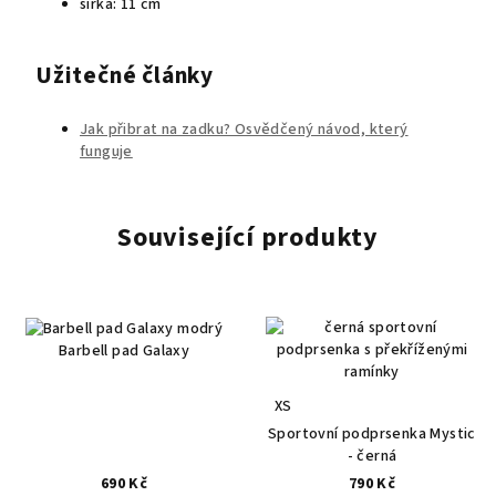
šířka: 11 cm
Užitečné články
Jak přibrat na zadku? Osvědčený návod, který
funguje
Související produkty
Barbell pad Galaxy
XS
Sportovní podprsenka Mystic
- černá
690 Kč
790 Kč