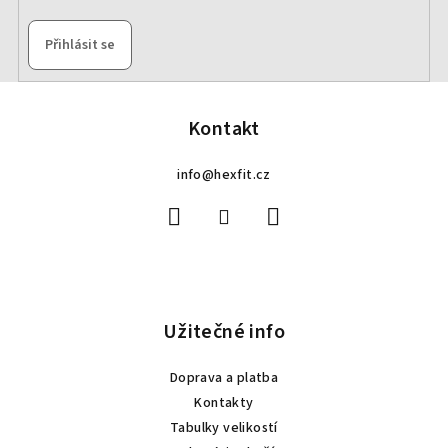
Přihlásit se
Z
á
p
Kontakt
a
info
@
hexfit.cz
t
í
Užitečné info
Doprava a platba
Kontakty
Tabulky velikostí