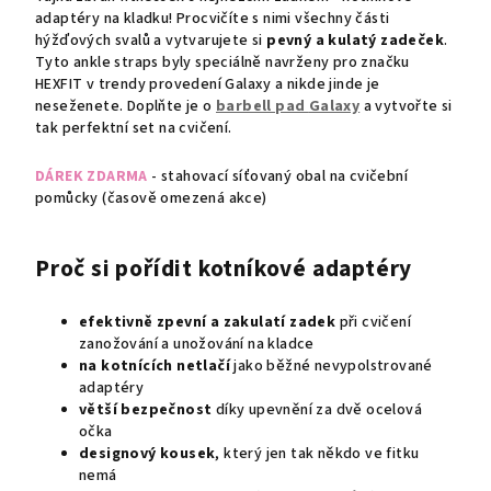
adaptéry na kladku! Procvičíte s nimi všechny části
hýžďových svalů a vytvarujete si
pevný a kulatý zadeček
.
Tyto ankle straps byly speciálně navrženy pro značku
HEXFIT v trendy provedení Galaxy a nikde jinde je
neseženete. Doplňte je o
barbell pad
Galaxy
a vytvořte si
tak perfektní set na cvičení.
DÁREK ZDARMA
- stahovací síťovaný obal na cvičební
pomůcky (časově omezená akce)
Proč si pořídit kotníkové adaptéry
efektivně zpevní a zakulatí zadek
při cvičení
zanožování a unožování na kladce
na kotnících netlačí
jako běžné nevypolstrované
adaptéry
větší bezpečnost
díky upevnění za dvě ocelová
očka
designový kousek
, který jen tak někdo ve fitku
nemá