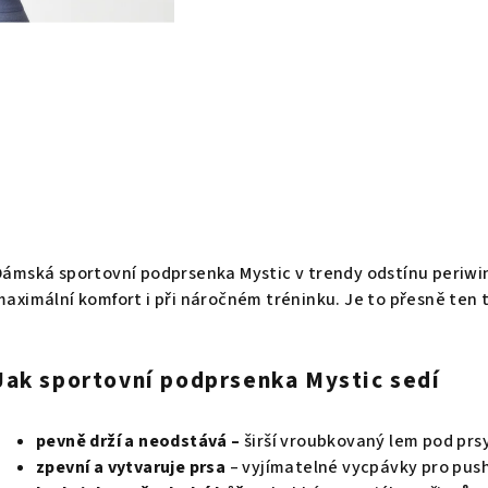
Dámská sportovní podprsenka Mystic v trendy odstínu periwin
maximální komfort i při náročném tréninku. Je to přesně ten ty
Jak sportovní podprsenka Mystic sedí
pevně drží a neodstává –
širší vroubkovaný lem pod prs
zpevní a vytvaruje prsa
– vyjímatelné vycpávky pro pus