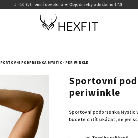
5.–16.8. firemní dovolená ☀️ Objednávky odešleme 17.8.
SPORTOVNÍ PODPRSENKA MYSTIC - PERIWINKLE
Sportovní pod
periwinkle
Sportovní podprsenka Mystic v
budete chtít ukázat, ne jen sc