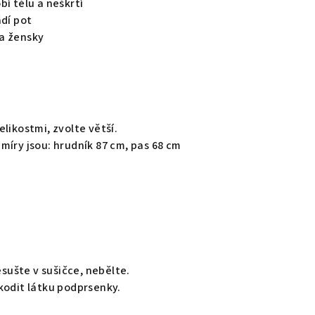
í tělu a neškrtí
dí pot
 a žensky
elikostmi, zvolte větší.
 míry jsou: hrudník 87 cm, pas 68 cm
esušte v sušičce, nebělte.
kodit látku podprsenky.