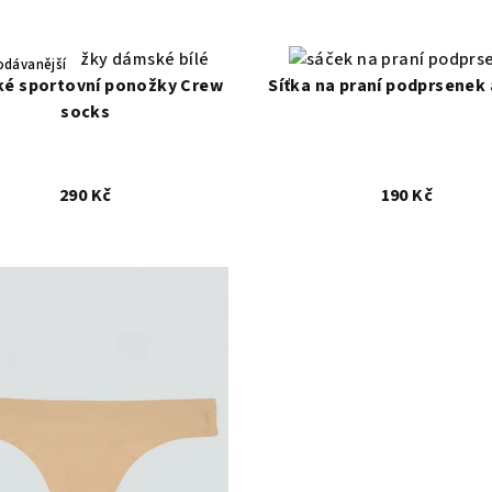
rzální 36-40
odávanější
é sportovní ponožky Crew
Síťka na praní podprsenek 
socks
290 Kč
190 Kč