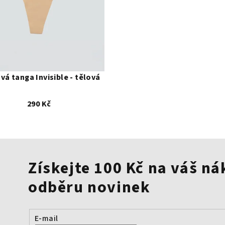
L
vá tanga Invisible - tělová
290 Kč
Získejte 100 Kč na váš ná
odběru novinek
E-mail