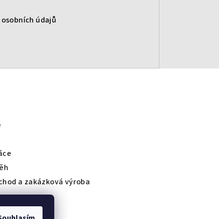
 osobních údajů
e
áce
běh
chod a zakázková výroba
Souhlasím