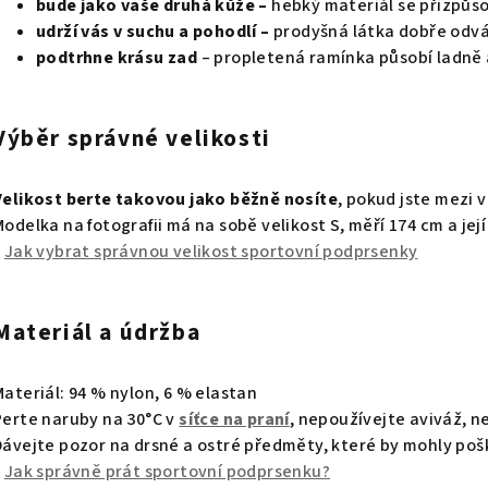
bude jako vaše druhá kůže –
hebký materiál se přizpůsob
udrží vás v suchu
a pohodlí –
prodyšná látka dobře odvá
podtrhne krásu zad
– propletená ramínka působí ladně
Výběr správné velikosti
Velikost berte takovou jako běžně nosíte
, pokud jste mezi v
Modelka na fotografii má na sobě velikost S, měří 174 cm a její
»
Jak vybrat správnou velikost sportovní podprsenky
Materiál a údržba
Materiál: 94 % nylon, 6 % elastan
Perte naruby na 30°C v
síťce na praní
, nepoužívejte aviváž, n
Dávejte pozor na drsné a ostré předměty, které by mohly poš
»
Jak správně prát sportovní podprsenku?