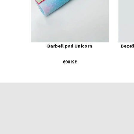
S
M
Barbell pad Unicorn
Bezeš
690 Kč