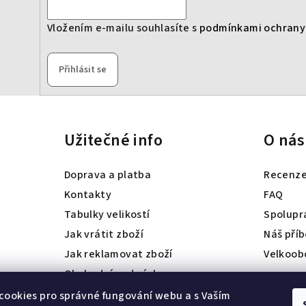
Vložením e-mailu souhlasíte s
podmínkami ochrany
Přihlásit se
Užitečné info
O nás
Doprava a platba
Recenz
Kontakty
FAQ
Tabulky velikostí
Spolupr
Jak vrátit zboží
Náš pří
Jak reklamovat zboží
Velkoob
Obchodní podmínky
Ochrana osobních údajů
ookies pro správné fungování webu a s Vaším