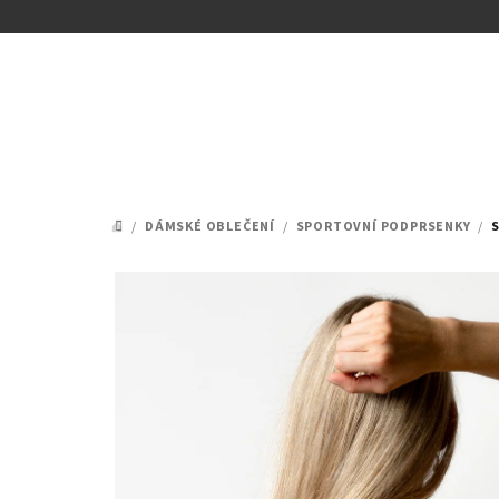
Přejít
na
obsah
/
DÁMSKÉ OBLEČENÍ
/
SPORTOVNÍ PODPRSENKY
/
DOMŮ