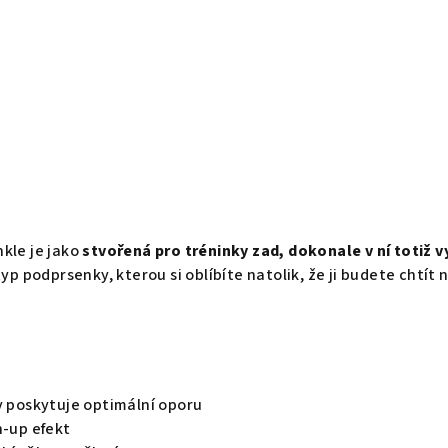
kle je jako
stvořená pro tréninky zad, dokonale v ní totiž v
p podprsenky, kterou si oblíbíte natolik, že ji budete chtít 
y poskytuje optimální oporu
h-up efekt