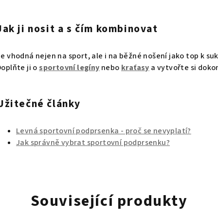
Jak ji nosit a s čím kombinovat
Je vhodná nejen na sport, ale i na běžné nošení jako top k suk
Doplňte ji o
sportovní legíny
nebo
kraťasy
a vytvořte si doko
Užitečné články
Levná sportovní podprsenka - proč se nevyplatí?
Jak správně vybrat sportovní podprsenku?
Související produkty