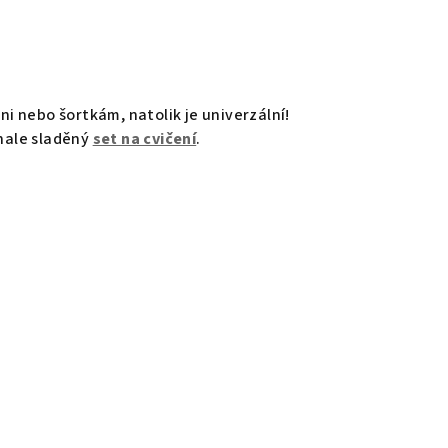
ni nebo šortkám, natolik je univerzální!
nale sladěný
set na cvičení
.