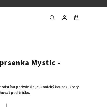
Hledat
Přihlášení
Nákupní
košík
prsenka Mystic -
 odstínu periwinkle je ikonický kousek, který
hovat pod tričko.