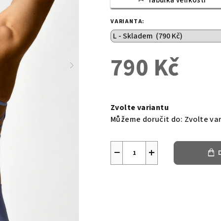
Tabulka velikostí
VARIANTA:
790 Kč
Měrná
cena:
Zvolte variantu
Můžeme doručit do:
Zvolte va
−
+