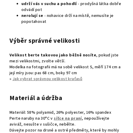
udrží vás v suchu
a pohodlí
- prodyšná látka dobře
odvádí pot
nerolují se
- nohavice drží na místě, nemusíte je
popotahovat
Výběr správné velikosti
Velikost berte takovou jako běžně nosíte
, pokud jste
mezi velikostmi, zvolte větší.
Modelka na fotografii má na sobě velikost S, měří 174 cm a
její míry jsou: pas 68 cm, boky 97 cm
»
Jak vybrat správnou velikost kraťasů
Materiál a údržba
Materiál:
58% polyamid, 26% polyester, 16% spandex
Perte naruby na 30°C v
síťce na praní
, nepoužívejte
aviváž, nesušte v sušičce, nebělte.
Dávejte pozor na drsné a ostré předměty, které by mohly