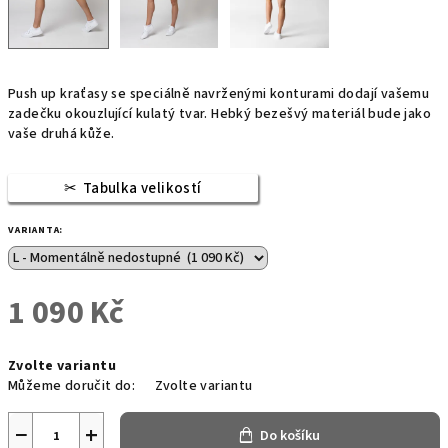
Push up kraťasy se speciálně navrženými konturami dodají vašemu
zadečku
okouzlující kulatý tvar. Hebký bezešvý materiál bude jako
vaše druhá kůže.
Tabulka velikostí
VARIANTA:
1 090 Kč
Měrná
Zvolte variantu
cena:
Můžeme doručit do:
Zvolte variantu
−
+
Do košíku