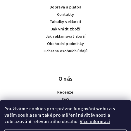
Doprava a platba
Kontakty
Tabulky velikostí
Jak vrátit zboží
Jak reklamovat zboží
Obchodní podmínky
Ochrana osobních údajů
O nás
Recenze
FAQ
Spolupráce
Používáme cookies pro správné fungování webu a s
Náš příběh
Vaším souhlasem také pro měření návštěvnosti a
zobrazování relevantního obsahu.
Více informací
Velkoobchod a zakázková výroba