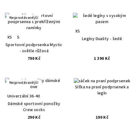
Nejprodávanější
XS
XS
S
Legíny Duality - šedé
Sportovní podprsenka Mystic
- světle růžová
790 Kč
1 390 Kč
Nejprodávanější
Síťka na praní podprsenek a
legín
Univerzální 36-40
Dámské sportovní ponožky
Crew socks
290 Kč
190 Kč