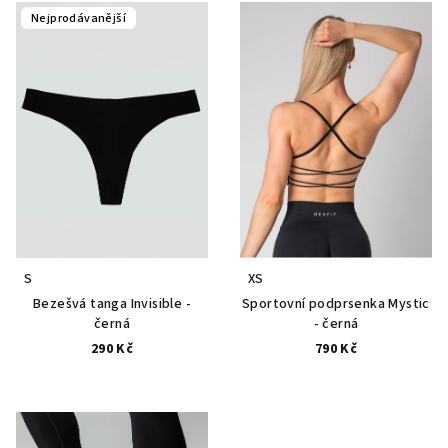
Nejprodávanější
S
XS
Bezešvá tanga Invisible -
Sportovní podprsenka Mystic
černá
- černá
290 Kč
790 Kč