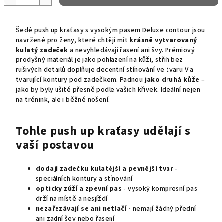
Šedé push up kraťasy s vysokým pasem Deluxe contour
jsou
navržené pro ženy, které chtějí mít
krásně vytvarovaný
kulatý zadeček
a nevyhledávají řasení ani švy. Prémiový
prodyšný materiál je jako pohlazení na kůži, střih bez
rušivých detailů doplňuje decentní stínování ve tvaru V a
tvarující kontury pod zadečkem. Padnou
jako druhá kůže
–
jako by byly ušité přesně podle vašich křivek. Ideální nejen
na trénink, ale i běžné nošení.
Tohle push up kraťasy udělají s
vaší postavou
dodají zadečku kulatější a pevnější tvar
-
speciálních kontury a stínování
opticky zúží a zpevní pas
- vysoký kompresní pas
drží na místě a nesjíždí
nezařezávají se ani netlačí -
nemají žádný přední
ani zadní šev nebo řasení