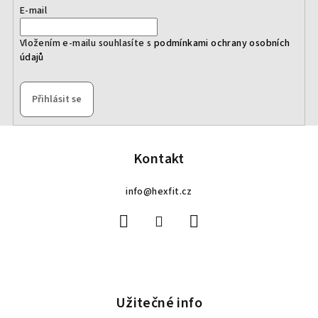
E-mail
Vložením e-mailu souhlasíte s
podmínkami ochrany osobních
údajů
Přihlásit se
Z
á
p
Kontakt
a
info
@
hexfit.cz
t
í
Užitečné info