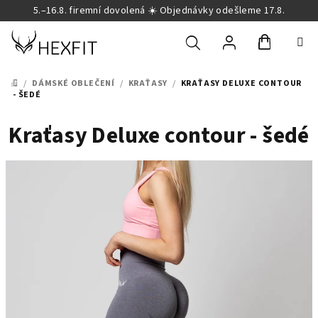
Přejít
5.–16.8. firemní dovolená ☀️ Objednávky odešleme 17.8.
na
obsah
Nákupní
Hledat
Přihlášení
/
DÁMSKÉ OBLEČENÍ
/
KRAŤASY
/
KRAŤASY DELUXE CONTOUR
DOMŮ
- ŠEDÉ
košík
Kraťasy Deluxe contour - šedé