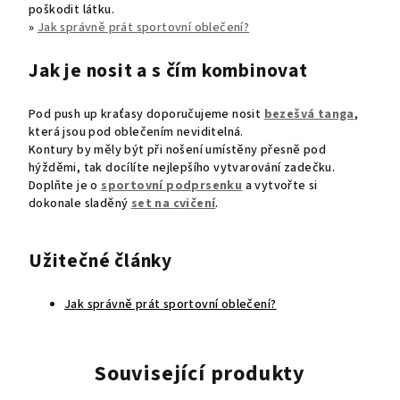
poškodit látku.
»
Jak správně prát sportovní oblečení?
Jak je nosit a s čím kombinovat
Pod push up kraťasy doporučujeme nosit
bezešvá tanga
,
která jsou pod oblečením neviditelná.
Kontury by měly být při nošení umístěny přesně pod
hýžděmi, tak docílíte nejlepšího vytvarování zadečku.
Doplňte je o
sportovní podprsenku
a vytvořte si
dokonale sladěný
set na cvičení
.
Užitečné články
Jak správně prát sportovní oblečení?
Související produkty