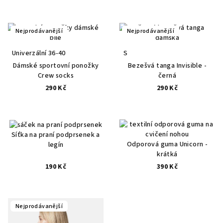
Nejprodávanější
Nejprodávanější
Univerzální 36-40
S
Dámské sportovní ponožky
Bezešvá tanga Invisible -
Crew socks
černá
290 Kč
290 Kč
Síťka na praní podprsenek a
Odporová guma Unicorn -
legín
krátká
190 Kč
390 Kč
Nejprodávanější