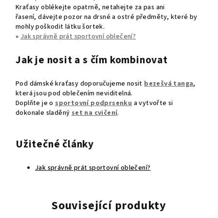
Kraťasy oblékejte opatrně, netahejte za pas ani
řasení,
dávejte pozor na drsné a ostré předměty, které by
mohly poškodit látku šortek.
»
Jak správně prát sportovní oblečení?
Jak je nosit a s čím kombinovat
Pod dámské kraťasy doporučujeme nosit
bezešvá tanga
,
která jsou pod oblečením neviditelná.
Doplňte je o
sportovní podprsenku
a vytvořte si
dokonale sladěný
set na cvičení
.
Užitečné články
Jak správně prát sportovní oblečení?
Související produkty