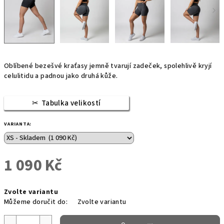
Oblíbené bezešvé kraťasy jemně tvarují zadeček, spolehlivě kryjí
celulitidu a padnou jako druhá kůže.
Tabulka velikostí
VARIANTA:
1 090 Kč
Měrná
Zvolte variantu
cena:
Můžeme doručit do:
Zvolte variantu