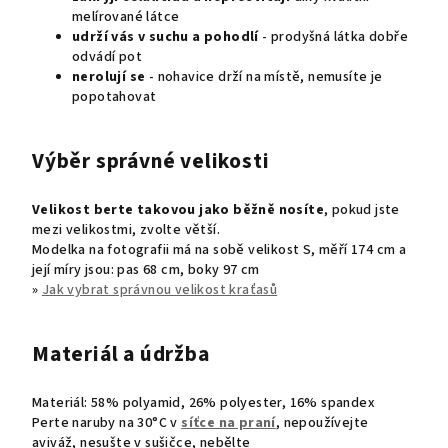
melírované látce
udrží vás v suchu
a pohodlí
- prodyšná látka dobře
odvádí pot
nerolují se
- nohavice drží na místě, nemusíte je
popotahovat
Výběr správné velikosti
Velikost berte takovou jako běžně nosíte
, pokud jste
mezi velikostmi, zvolte větší.
Modelka na fotografii má na sobě velikost S, měří 174 cm a
její míry jsou: pas 68 cm, boky 97 cm
»
Jak vybrat správnou velikost kraťasů
Materiál a údržba
Materiál: 58% polyamid, 26% polyester, 16% spandex
Perte naruby na 30°C v
síťce na praní
, nepoužívejte
aviváž, nesušte v sušičce, nebělte