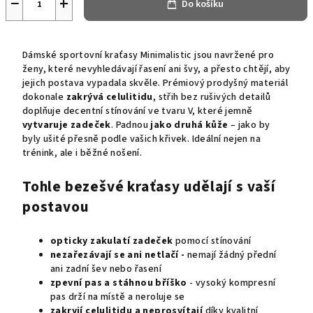
−
+
Do košíku
Dámské sportovní kraťasy Minimalistic jsou navržené pro
ženy, které nevyhledávají řasení ani švy, a přesto chtějí, aby
jejich postava vypadala skvěle. Prémiový prodyšný materiál
dokonale
zakrývá celulitidu
, střih bez rušivých detailů
doplňuje decentní stínování ve tvaru V, které jemně
vytvaruje zadeček
. Padnou
jako druhá kůže
– jako by
byly ušité přesně podle vašich křivek. Ideální nejen na
trénink, ale i běžné nošení.
Tohle bezešvé kraťasy udělají s vaší
postavou
opticky zakulatí zadeček
pomocí stínování
nezařezávají se ani netlačí -
nemají žádný přední
ani zadní šev nebo řasení
zpevní pas a stáhnou bříško
- vysoký kompresní
pas drží na místě a neroluje se
zakryjí celulitidu a neprosvítají
díky kvalitní