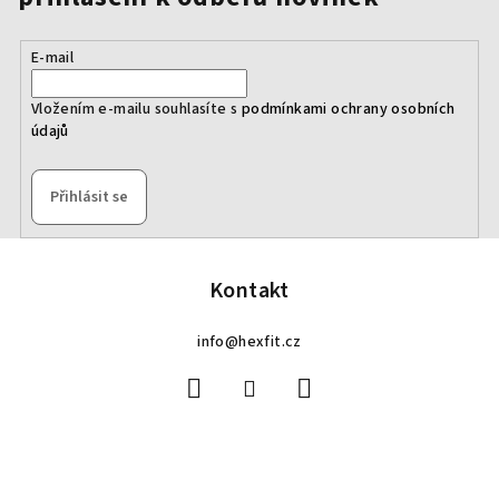
E-mail
Vložením e-mailu souhlasíte s
podmínkami ochrany osobních
údajů
Přihlásit se
Z
á
p
Kontakt
a
info
@
hexfit.cz
t
í