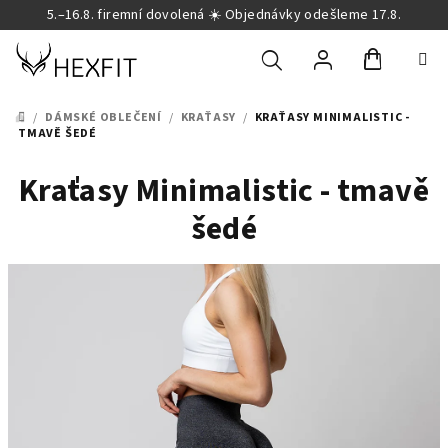
Přejít
5.–16.8. firemní dovolená ☀️ Objednávky odešleme 17.8.
na
obsah
Nákupní
Hledat
Přihlášení
/
DÁMSKÉ OBLEČENÍ
/
KRAŤASY
/
KRAŤASY MINIMALISTIC -
DOMŮ
TMAVĚ ŠEDÉ
košík
Kraťasy Minimalistic - tmavě
šedé