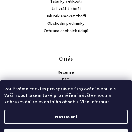
Tabulky velikostí
Jak vrátit zboží
Jak reklamovat zboží
Obchodní podmínky
Ochrana osobních údajů
O nás
Recenze
FAQ
Spolupráce
Používáme cookies pro správné fungování webu a s
Náš příběh
Vaším souhlasem také pro měření návštěvnosti a
zobrazování relevantního obsahu.
Více informací
Velkoobchod a zakázková výroba
Nastavení
Copyright 2026
HEXFIT
. Všechna práva vyhrazena.