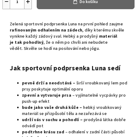
−
+
Do košíku
Zelená sportovní podprsenka Luna na první pohled zaujme
rafinovaným odhalením
na zádech
, díky kterému skvěle
vynikne každý zádový sval. Hebký a prodyšný
materiál
je tak pohodlný
, že o něm po chvíli ani nebudete
vědět
.
Skvěle se hodí na posilování nebo jógu.
Jak sportovní podprsenka Luna sedí
pevně drží a neodstává –
širší vroubkovaný lem pod
prsy poskytuje optimální oporu
zpevní a vytvaruje prsa
– vyjímatelné vycpávky pro
push-up efekt
bude jako vaše druhá kůže –
hebký vroubkovaný
materiál se přizpůsobí tělu a nezařezává se
udrží vás v suchu
a pohodlí –
prodyšná látka dobře
odvádí pot
podtrhne krásu zad
– odhalení v zadní části působí