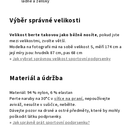
ladně a žensky
Výběr správné velikosti
Velikost berte takovou jako běžně nosíte
, pokud jste
mezi velikostmi, zvolte větší.
Modelka na fotografii má na sobě velikost S, měří 174 cm a
její míry jsou: hrudník 87 cm, pas 68 cm
»
Jak vybrat správnou velikost sportovní podprsenky
Materiál a údržba
Materiál:
94 % nylon, 6 % elastan
Perte naruby na 30°C v
síťce na praní
, nepoužívejte
aviváž, nesušte v sušičce, nebělte.
Dávejte pozor na drsné a ostré předměty, které by mohly
poškodit látku podprsenky.
»
Jak správně prát sportovní podprsenku?