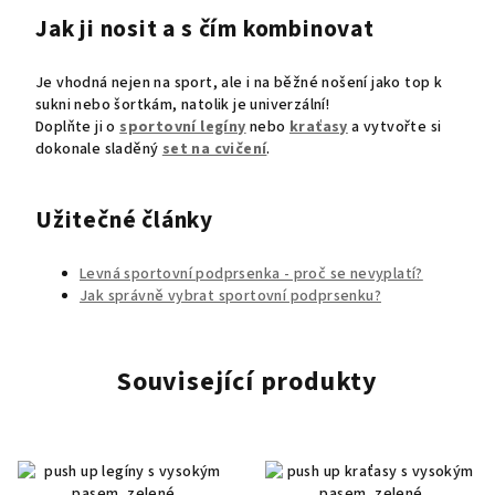
Jak ji nosit a s čím kombinovat
Je vhodná nejen na sport, ale i na běžné nošení jako top k
sukni nebo šortkám, natolik je univerzální!
Doplňte ji o
sportovní legíny
nebo
kraťasy
a vytvořte si
dokonale sladěný
set na cvičení
.
Užitečné články
Levná sportovní podprsenka - proč se nevyplatí?
Jak správně vybrat sportovní podprsenku?
Související produkty