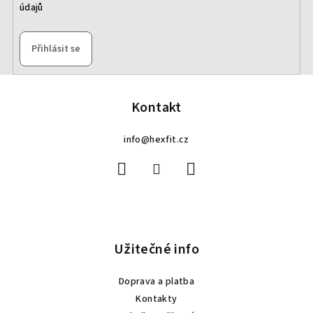
údajů
Přihlásit se
Z
á
p
Kontakt
a
info
@
hexfit.cz
t
í
Užitečné info
Doprava a platba
Kontakty