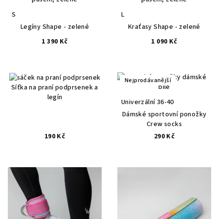
S
L
Legíny Shape - zelené
Kraťasy Shape - zelené
1 390 Kč
1 090 Kč
Nejprodávanější
Síťka na praní podprsenek a
legín
Univerzální 36-40
Dámské sportovní ponožky
Crew socks
190 Kč
290 Kč