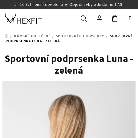
Přejít
5.–16.8. firemní dovolená ☀️ Objednávky odešleme 17.8.
na
obsah
Nákupní
Hledat
Přihlášení
/
DÁMSKÉ OBLEČENÍ
/
SPORTOVNÍ PODPRSENKY
/
SPORTOVNÍ
DOMŮ
PODPRSENKA LUNA - ZELENÁ
košík
Sportovní podprsenka Luna -
zelená