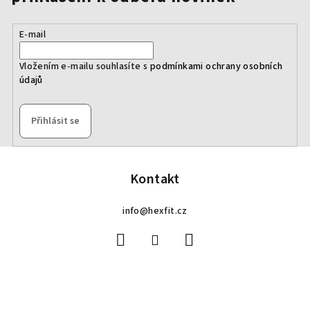
E-mail
Vložením e-mailu souhlasíte s
podmínkami ochrany osobních
údajů
Přihlásit se
Z
á
p
Kontakt
a
info
@
hexfit.cz
t
í