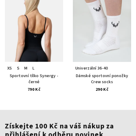
XS
S
M
L
Univerzální 36-40
Sportovní tílko Synergy -
Dámské sportovní ponožky
černé
Crew socks
790 Kč
290 Kč
Získejte 100 Kč na váš nákup za
přihlášení k odběru novinek