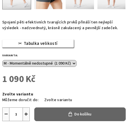
Spojení pěti efektivních tvarujících prvků přináší ten nejlepší
výsledek - nadzvednutý, krásně zakulacený a pevnější zadeček.
Tabulka velikostí
VARIANTA:
1 090 Kč
Měrná
Zvolte variantu
cena:
Můžeme doručit do:
Zvolte variantu
−
+
Do košíku