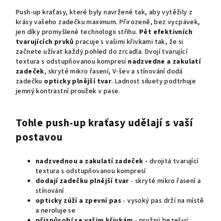
Push-up kraťasy, které byly navržené tak, aby vytěžily z
krásy vašeho zadečku maximum. Přirozeně, bez vycpávek,
jen díky promyšlené technologii střihu.
Pět efektivních
tvarujících prvků
pracuje s vašimi křivkami tak, že si
začnete užívat každý pohled do zrcadla. Dvojí tvarující
textura s odstupňovanou kompresí
nadzvedne a zakulatí
zadeček
, skryté mikro řasení, V-šev a stínování dodá
zadečku
opticky plnější tvar
. Ladnost siluety podtrhuje
jemný kontrastní proužek v pase.
Tohle push-up kraťasy udělají s vaší
postavou
nadzvednou a zakulatí zadeček -
dvojitá tvarující
textura s odstupňovanou kompresí
dodají zadečku plnější tvar
- skryté mikro řasení a
stínování
opticky zúží a zpevní pas
- vysoký pas drží na místě
a neroluje se
přizpůsobí se vašim křivkám
- pružný bezešvý