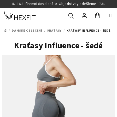
Přejít
5.–16.8. firemní dovolená ☀️ Objednávky odešleme 17.8.
na
obsah
Nákupní
Hledat
Přihlášení
/
DÁMSKÉ OBLEČENÍ
/
KRAŤASY
/
KRAŤASY INFLUENCE - ŠEDÉ
DOMŮ
košík
Kraťasy Influence - šedé