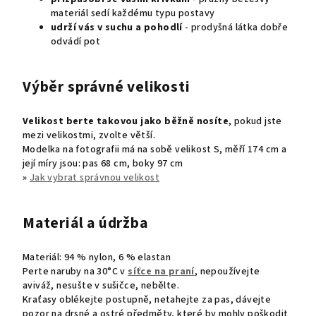
materiál sedí každému typu postavy
udrží vás v suchu
a pohodlí
- prodyšná látka dobře
odvádí pot
Výběr správné velikosti
Velikost berte takovou jako běžně nosíte
, pokud jste
mezi velikostmi, zvolte větší.
Modelka na fotografii má na sobě velikost S, měří 174 cm a
její míry jsou: pas 68 cm, boky 97 cm
»
Jak vybrat správnou velikost
Materiál a údržba
Materiál:
94 % nylon, 6 % elastan
Perte naruby na 30°C v
síťce na praní
, nepoužívejte
aviváž, nesušte v sušičce, nebělte.
Kraťasy oblékejte postupně, netahejte za pas,
dávejte
pozor na drsné a ostré předměty, které by mohly poškodit