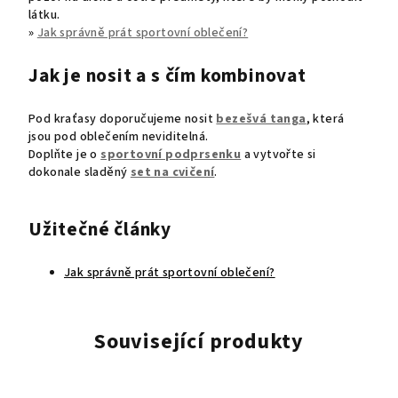
látku.
»
Jak správně prát sportovní oblečení?
Jak je nosit a s čím kombinovat
Pod kraťasy doporučujeme nosit
bezešvá tanga
, která
jsou pod oblečením neviditelná.
Doplňte je o
sportovní podprsenku
a vytvořte si
dokonale sladěný
set na cvičení
.
Užitečné články
Jak správně prát sportovní oblečení?
Související produkty