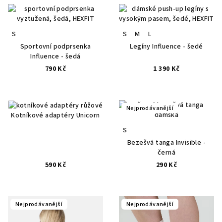
S
S
M
L
Sportovní podprsenka
Legíny Influence - šedé
Influence - šedá
790 Kč
1 390 Kč
Nejprodávanější
Kotníkové adaptéry Unicorn
S
Bezešvá tanga Invisible -
černá
590 Kč
290 Kč
Nejprodávanější
Nejprodávanější