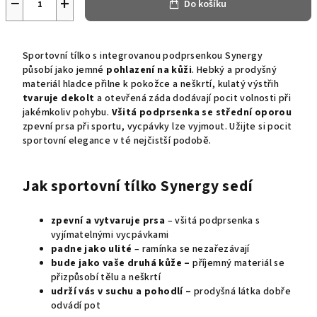
−
+
Do košíku
Sportovní tílko s integrovanou podprsenkou Synergy
působí jako jemné
pohlazení na kůži
. Hebký a prodyšný
materiál hladce přilne k pokožce a neškrtí, kulatý výstřih
tvaruje dekolt
a otevřená záda dodávají pocit volnosti při
jakémkoliv pohybu.
Všitá podprsenka se střední oporou
zpevní prsa při sportu, vycpávky lze vyjmout. Užijte si pocit
sportovní elegance v té nejčistší podobě.
Jak sportovní tílko Synergy sedí
zpevní a vytvaruje prsa
– všitá podprsenka s
vyjímatelnými vycpávkami
padne jako ulité
– ramínka se nezařezávají
bude jako vaše druhá kůže –
příjemný materiál se
přizpůsobí tělu a neškrtí
udrží vás v suchu
a pohodlí –
prodyšná látka dobře
odvádí pot