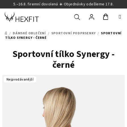
Přejít
5.–16.8. firemní dovolená ☀️ Objednávky odešleme 17.8.
na
obsah
Nákupní
Hledat
Přihlášení
/
DÁMSKÉ OBLEČENÍ
/
SPORTOVNÍ PODPRSENKY
/
SPORTOVNÍ
DOMŮ
TÍLKO SYNERGY - ČERNÉ
košík
Sportovní tílko Synergy -
černé
Nejprodávanější