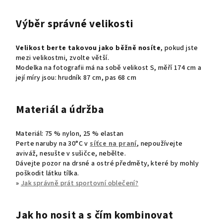
Výběr správné velikosti
Velikost berte takovou jako běžně nosíte
, pokud jste
mezi velikostmi, zvolte větší.
Modelka na fotografii má na sobě velikost S, měří 174 cm a
její míry jsou: hrudník 87 cm, pas 68 cm
Materiál a údržba
Materiál: 75 % nylon, 25 % elastan
Perte naruby na 30°C v
síťce na praní
, nepoužívejte
aviváž, nesušte v sušičce, nebělte.
Dávejte pozor na drsné a ostré předměty, které by mohly
poškodit látku tílka.
»
Jak správně prát sportovní oblečení?
Jak ho nosit a s čím kombinovat