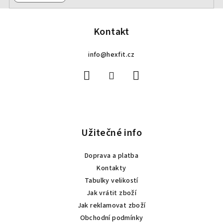
Z
á
p
Kontakt
a
info
@
hexfit.cz
t
í
Užitečné info
Doprava a platba
Kontakty
Tabulky velikostí
Jak vrátit zboží
Jak reklamovat zboží
Obchodní podmínky