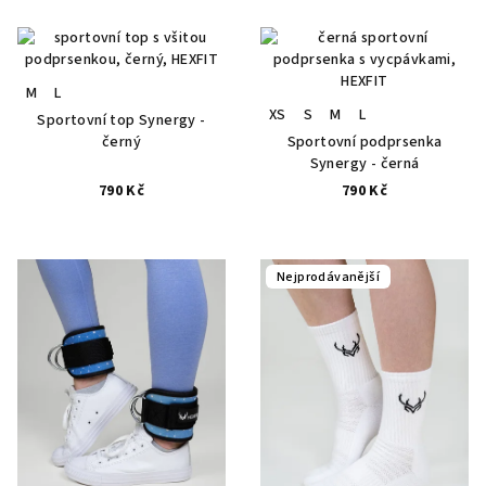
M
L
XS
S
M
L
Sportovní top Synergy -
černý
Sportovní podprsenka
Synergy - černá
790 Kč
790 Kč
Nejprodávanější