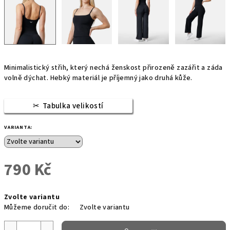
Minimalistický střih, který nechá ženskost přirozeně zazářit a záda
volně dýchat. Hebký
materiál je příjemný jako druhá kůže.
Tabulka velikostí
VARIANTA:
790 Kč
Měrná
Zvolte variantu
cena:
Můžeme doručit do:
Zvolte variantu