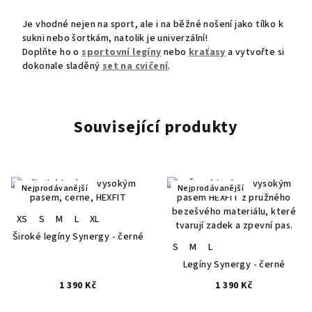
Je vhodné nejen na sport, ale i na běžné nošení jako tílko k
sukni nebo šortkám, natolik je univerzální!
Doplňte ho o
sportovní legíny
nebo
kraťasy
a vytvořte si
dokonale sladěný
set na cvičení
.
Související produkty
Nejprodávanější
Nejprodávanější
XS
S
M
L
XL
Široké legíny Synergy - černé
S
M
L
Legíny Synergy - černé
1 390 Kč
1 390 Kč