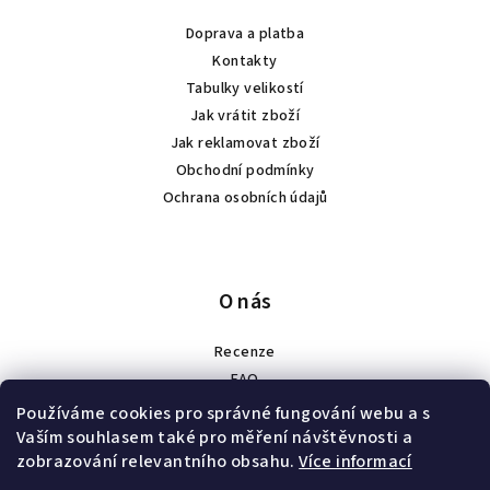
Doprava a platba
Kontakty
Tabulky velikostí
Jak vrátit zboží
Jak reklamovat zboží
Obchodní podmínky
Ochrana osobních údajů
O nás
Recenze
FAQ
Spolupráce
Používáme cookies pro správné fungování webu a s
Náš příběh
Vaším souhlasem také pro měření návštěvnosti a
zobrazování relevantního obsahu.
Více informací
Velkoobchod a zakázková výroba