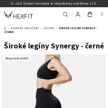
Přejít
5.–16.8. firemní dovolená ☀️ Objednávky odešleme 17.8.
na
obsah
Nákupní
Hledat
Přihlášení
/
DÁMSKÉ OBLEČENÍ
/
LEGÍNY
/
ŠIROKÉ LEGÍNY SYNERGY -
DOMŮ
ČERNÉ
košík
Široké legíny Synergy - černé
Nejprodávanější