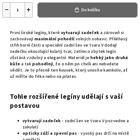
−
+
Do košíku
První široké legíny, které
vytvarují zadeček
a zároveň si
zachovávají
maximální pohodlí
volných nohavic. Přiléhavý
střih horní části a speciální zadní šev ve tvaru V dodají
zadečku okouzlující kulatý tvar, zatímco zbytek legín
zůstává vzdušný a elegantní. Materiál je
hebký jako druhá
kůže
a tak
pohodlný
, že o něm po chvíli ani nebudete
vědět. Je to přesně ten kousek, který unosíte kamkoliv, ať
už míříte do fitka nebo na pilates.
Tohle rozšířené legíny udělají s vaší
postavou
vytvarují zadeček -
zadní šev ve tvaru V pozvedne a
zakulatí
opticky zúží a zpevní pas
- vysoký pas drží na místě
a neškrtí