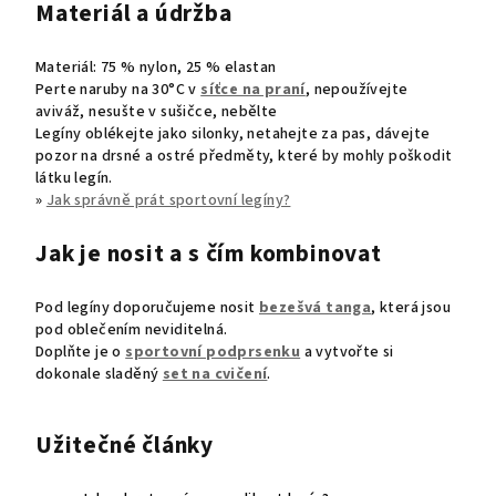
Materiál a údržba
Materiál: 75 % nylon, 25 % elastan
Perte naruby na 30°C v
síťce na praní
, nepoužívejte
aviváž, nesušte v sušičce, nebělte
Legíny oblékejte jako silonky, netahejte za pas,
dávejte
pozor na drsné a ostré předměty, které by mohly poškodit
látku legín.
»
Jak správně prát sportovní legíny?
Jak je nosit a s čím kombinovat
Pod legíny doporučujeme nosit
bezešvá tanga
, která jsou
pod oblečením neviditelná.
Doplňte je o
sportovní podprsenku
a vytvořte si
dokonale sladěný
set na cvičení
.
Užitečné články