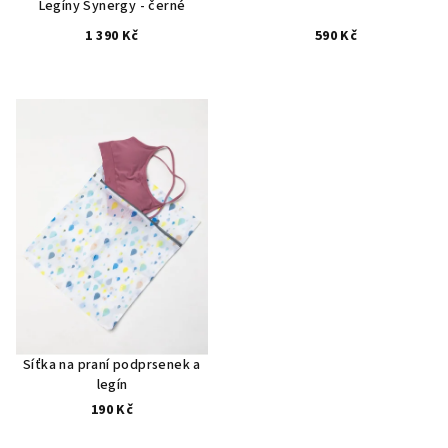
Legíny Synergy - černé
1 390 Kč
590 Kč
Síťka na praní podprsenek a
legín
190 Kč