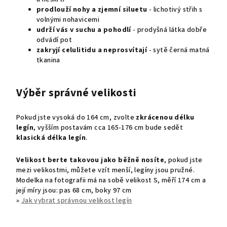
prodlouží nohy a zjemní siluetu
- lichotivý střih s
volnými nohavicemi
udrží vás v suchu
a pohodlí
- prodyšná látka dobře
odvádí pot
zakryjí celulitidu a neprosvítají
- sytě černá matná
tkanina
Výběr správné velikosti
Pokud jste vysoká do 164 cm, zvolte
zkrácenou délku
legín
, vyšším postavám cca 165-176 cm bude sedět
klasická délka legín
.
Velikost berte takovou jako běžně nosíte
, pokud jste
mezi velikostmi, můžete vzít menší, legíny jsou pružné.
Modelka na fotografii má na sobě velikost S, měří 174 cm a
její míry jsou: pas 68 cm, boky 97 cm
»
Jak vybrat správnou velikost legín