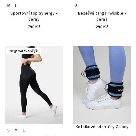
M
L
S
Sportovní top Synergy -
Bezešvá tanga Invisible -
černý
černá
790 Kč
290 Kč
Nejprodávanější
Kotníkové adaptéry Galaxy
S
M
L