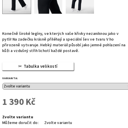
Konečně široké legíny, ve kterých vaše křivky nezaniknou jako v
pytli! Na zadečku krásně přiléhají a speciální šev ve tvaru V ho
přirozeně vytvaruje. Hebký materiál působí jako jemné pohlazení na
kůži a vzdušný střih lichotí každé postavě.
Tabulka velikostí
VARIANTA:
1 390 Kč
Měrná
Zvolte variantu
cena:
Můžeme doručit do:
Zvolte variantu