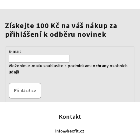
Získejte 100 Kč na váš nákup za
přihlášení k odběru novinek
E-mail
Vložením e-mailu souhlasíte s
podmínkami ochrany osobních
údajů
Přihlásit se
Z
á
p
Kontakt
a
info
@
hexfit.cz
t