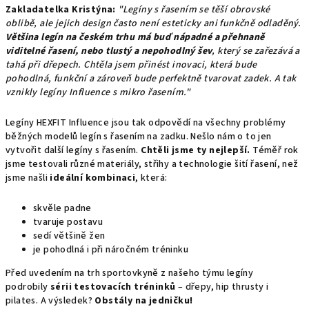
Zakladatelka Kristýna:
"Legíny s řasením se těší obrovské
oblibě, ale jejich design často není esteticky ani funkčně odladěný.
Většina legín na českém trhu má buď nápadné a přehnaně
viditelné řasení, nebo tlustý a nepohodlný šev
, který se zařezává a
tahá při dřepech. Chtěla jsem přinést inovaci, která bude
pohodlná, funkční a zároveň bude perfektně tvarovat zadek. A tak
vznikly legíny Influence s mikro řasením."
Legíny HEXFIT Influence jsou tak odpovědí na všechny problémy
běžných modelů legín s řasením na zadku. Nešlo nám o to jen
vytvořit další legíny s řasením.
Chtěli jsme ty nejlepší.
Téměř rok
jsme testovali různé materiály, střihy a technologie šití řasení, než
jsme našli
ideální kombinaci
, která:
skvěle padne
tvaruje postavu
sedí většině žen
je pohodlná i při náročném tréninku
Před uvedením na trh sportovkyně z našeho týmu legíny
podrobily
sérii testovacích tréninků
– dřepy, hip thrusty i
pilates. A výsledek?
Obstály na jedničku!