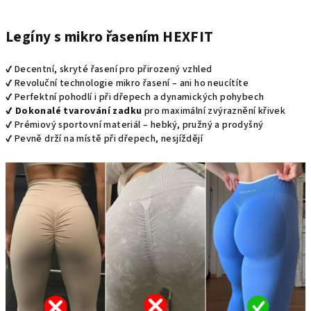
Legíny s mikro řasením HEXFIT
✔️ Decentní, skryté řasení pro přirozený vzhled
✔️ Revoluční technologie mikro řasení – ani ho neucítíte
✔️ Perfektní pohodlí i při dřepech a dynamických pohybech
✔️ Dokonalé tvarování zadku
pro maximální zvýraznění křivek
✔️ Prémiový sportovní materiál – hebký, pružný a prodyšný
✔️ Pevně drží na místě při dřepech, nesjíždějí