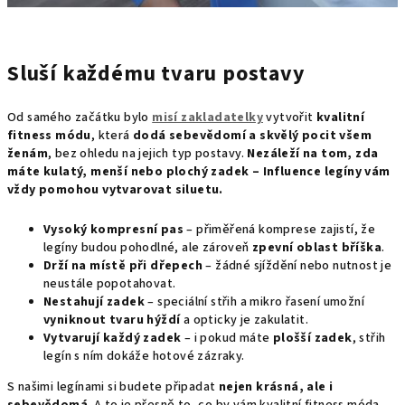
Sluší každému tvaru postavy
Od samého začátku bylo
misí zakladatelky
vytvořit
kvalitní
fitness módu
, která
dodá sebevědomí a skvělý pocit všem
ženám
, bez ohledu na jejich typ postavy.
Nezáleží na tom, zda
máte kulatý, menší nebo plochý zadek – Influence legíny vám
vždy pomohou vytvarovat siluetu.
Vysoký kompresní pas
– přiměřená komprese zajistí, že
legíny budou pohodlné, ale zároveň
zpevní oblast bříška
.
Drží na místě při dřepech
– žádné sjíždění nebo nutnost je
neustále popotahovat.
Nestahují zadek
– speciální střih a mikro řasení umožní
vyniknout tvaru hýždí
a opticky je zakulatit.
Vytvarují každý zadek
– i pokud máte
plošší zadek
, střih
legín s ním dokáže hotové zázraky.
S našimi legínami si budete připadat
nejen krásná, ale i