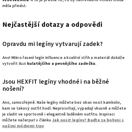
sebevědomá
. A to je přesně to, co by vám kvalitní fitness móda
měla přinést.
Nejčastější dotazy a odpovědi
Opravdu mi legíny vytvarují zadek?
Ano! Mikro řasení legín Influence a kvalitní střih a materiál dokáže
vytvořit iluzi
kulatějšího a pevnějšího zadečku
.
Jsou HEXFIT legíny vhodné i na běžné
nošení?
Ano, samozřejmě. Naše legíny můžete bez obav nosit kamkoliv,
kam se takový outfit hodí. Neprosvítají, vypadají vkusně a můžete
je sladit ve sportovně i elegantně laděném outfitu. Inspiraci
můžete načerpat v článku
Jak nosit legíny? Buďte za bohyni s
našimi módnimi tipy