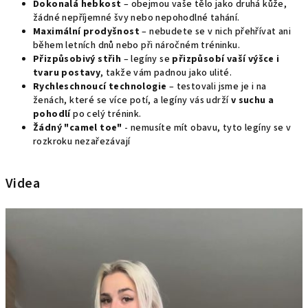
Dokonalá hebkost
– obejmou vaše tělo jako druhá kůže,
žádné nepříjemné švy nebo nepohodlné tahání.
Maximální prodyšnost
– nebudete se v nich přehřívat ani
během letních dnů nebo při náročném tréninku.
Přizpůsobivý střih
– legíny se
přizpůsobí vaší výšce i
tvaru postavy
, takže vám padnou jako ulité.
Rychleschnoucí technologie
– testovali jsme je i na
ženách, které se více potí, a legíny vás udrží
v suchu a
pohodlí
po celý trénink.
Žádný "camel toe"
- nemusíte mít obavu, tyto legíny se v
rozkroku nezařezávají
Videa