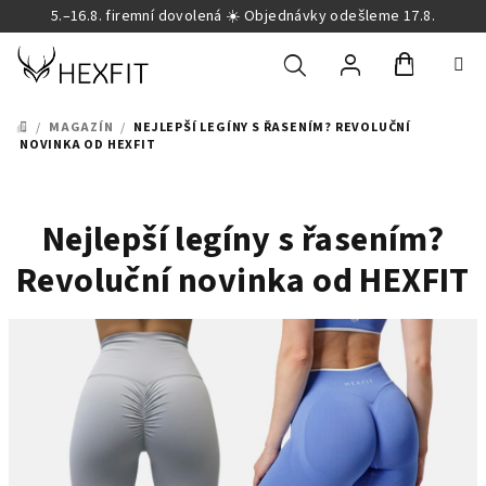
Přejít
5.–16.8. firemní dovolená ☀️ Objednávky odešleme 17.8.
na
obsah
Nákupní
Hledat
Přihlášení
/
MAGAZÍN
/
NEJLEPŠÍ LEGÍNY S ŘASENÍM? REVOLUČNÍ
DOMŮ
NOVINKA OD HEXFIT
košík
Nejlepší legíny s řasením?
Revoluční novinka od HEXFIT