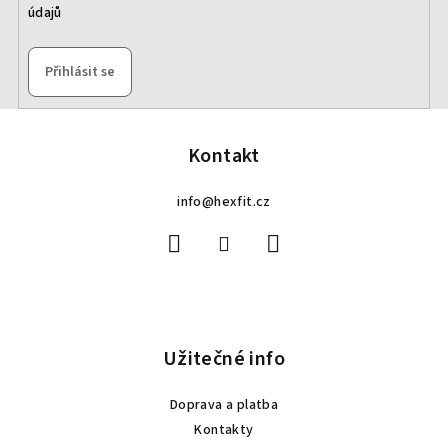
údajů
Přihlásit se
Z
á
p
Kontakt
a
info
@
hexfit.cz
t
í
Užitečné info
Doprava a platba
Kontakty