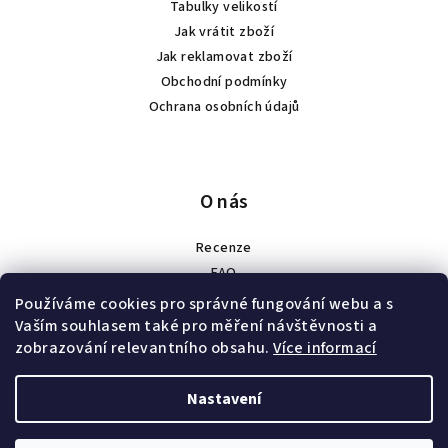
Tabulky velikostí
Jak vrátit zboží
Jak reklamovat zboží
Obchodní podmínky
Ochrana osobních údajů
O nás
Recenze
FAQ
Spolupráce
Používáme cookies pro správné fungování webu a s
Náš příběh
Vaším souhlasem také pro měření návštěvnosti a
zobrazování relevantního obsahu.
Více informací
Velkoobchod a zakázková výroba
Nastavení
Copyright 2026
HEXFIT
. Všechna práva vyhrazena.