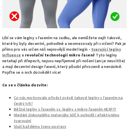
Líbí se vám legíny s řasením na zadku, ale nemůžete najít takové,
které by byly decentní, pohodlné a neomezovaly při cvičení?
Pak je
přímo pro vás určen náš nejnovější model legín
-
tvarující legíny
Influence
s revoluční technologií mikro řasení
! Tyto legíny
netahají při dřepech, nejsou nepříjemné při nošení (ani je neucítíte)
a mají decentní design řasení, který působí přirozeně a nenásilně.
Pojďte se o nich dozvědět více!
Co se v článku dozvíte:
Co nás motivovalo přivést právě takové legíny s řasením na
český trh?
Běžné legíny s řasením vs. legíny s mikro řasením HEXFIT
Hledání dokonalého materiálu: klíč k pohodlí i efektivnímu
tvarování
Sluší každému tvaru postavy