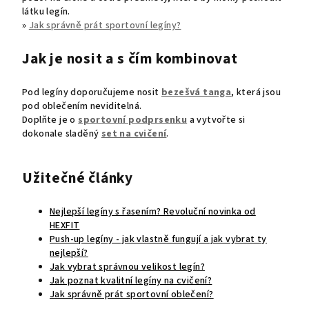
látku legín.
»
Jak správně prát sportovní legíny?
Jak je nosit a s čím kombinovat
Pod legíny doporučujeme nosit
bezešvá tanga
, která jsou
pod oblečením neviditelná.
Doplňte je o
sportovní podprsenku
a vytvořte si
dokonale sladěný
set na cvičení
.
Užitečné články
Nejlepší legíny s řasením? Revoluční novinka od
HEXFIT
Push-up legíny - jak vlastně fungují a jak vybrat ty
nejlepší?
Jak vybrat správnou velikost legín?
Jak poznat kvalitní legíny na cvičení?
Jak správně prát sportovní oblečení?