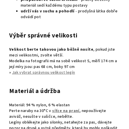
materiál sedí každému typu postavy
udrží vás v suchu
a pohodlí
- prodyšná látka dobře
odvádí pot
Výběr správné velikosti
Velikost berte takovou jako běžně nosíte
, pokud jste
mezi velikostmi, zvolte větší.
Modelka na fotografii má na sobě velikost S, měří 174 cm a
její míry jsou: pas 68 cm, boky 97 cm
»
Jak vybrat správnou velikost legín
Materiál a údržba
Materiál:
94 % nylon, 6 % elastan
Perte naruby na 30°C v
síťce na praní
, nepoužívejte
aviváž, nesušte v sušičce, nebělte.
Legíny oblékejte jako silonky, netahejte za pas,
dávejte
pozor na drsné a ostré předměty, které by mohly poškodit