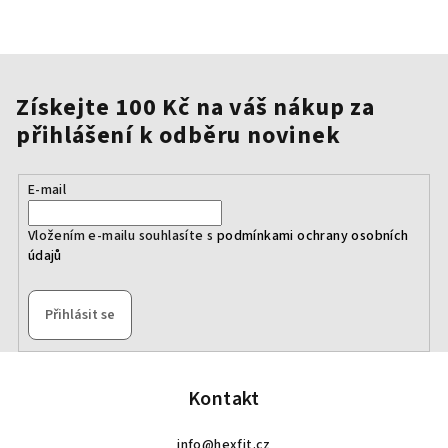
Získejte 100 Kč na váš nákup za
přihlášení k odběru novinek
E-mail
Vložením e-mailu souhlasíte s
podmínkami ochrany osobních
údajů
Přihlásit se
Z
á
p
Kontakt
a
info
@
hexfit.cz