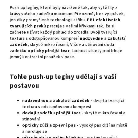
Push-up legíny, které byly navržené tak, aby vytěžily z
krásy vašeho zadečku maximum. Přirozeně, bez vycpávek,
jen díky promyšlené technologii střihu.
Pět efektivních
tvarujících prvků
pracuje s vašimi křivkami tak, že si
začnete užívat každý pohled do zrcadla. Dvojí tvarující
textura s odstupňovanou kompresí
nadzvedne a zakulatí
zadeček
, skryté mikro řasení, V-šev a stínování dodá
zadečku
opticky plnější tvar
. Ladnost siluety podtrhuje
jemný kontrastní proužek v pase.
Tohle push-up legíny udělají s vaší
postavou
nadzvednou a zakulatí zadeček -
dvojitá tvarující
textura s odstupňovanou kompresí
dodají zadečku plnější tvar
- skryté mikro řasení a
stínování
opticky zúží a zpevní pas
- vysoký pas drží na místě
a neroluje se
přizpůsobí se vašim křivkám
- pružný bezešvý