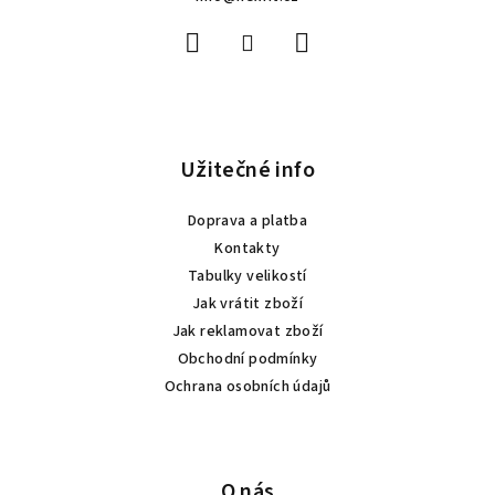
t
í
Užitečné info
Doprava a platba
Kontakty
Tabulky velikostí
Jak vrátit zboží
Jak reklamovat zboží
Obchodní podmínky
Ochrana osobních údajů
O nás