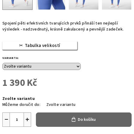
Spojení pěti efektivních tvarujících prvků přináší ten nejlepší
výsledek - nadzvednutý, krásně zakulacený a pevnější zadeček.
Tabulka velikostí
VARIANTA:
1 390 Kč
Měrná
Zvolte variantu
cena:
Můžeme doručit do:
Zvolte variantu
−
+
Do košíku