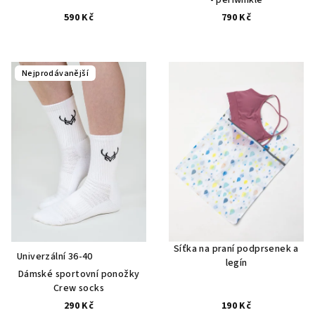
- periwinkle
590 Kč
790 Kč
Nejprodávanější
Síťka na praní podprsenek a
Univerzální 36-40
legín
Dámské sportovní ponožky
Crew socks
290 Kč
190 Kč