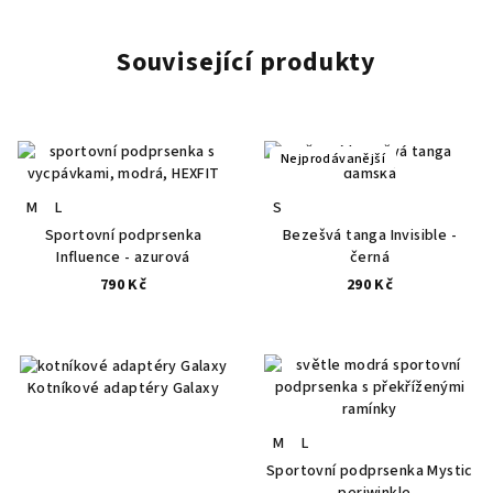
Související produkty
Nejprodávanější
M
L
S
Sportovní podprsenka
Bezešvá tanga Invisible -
Influence - azurová
černá
790 Kč
290 Kč
Kotníkové adaptéry Galaxy
M
L
Sportovní podprsenka Mystic