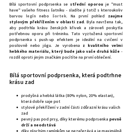
Bílá sportovní podprsenka se
střední oporou
je "must
have" vašeho fitness šatníku - sladíte ji totiž s kteroukoliv
barvou
legín
nebo
šortek
. Na první pohled
zaujme
stylovým překřížením v oblasti zad
. Byla navržena tak,
aby podtrhla krásu ženských křivek a zároveň poskytla
potřebnou oporu při tréninku. Tato vyztužená sportovní
podprsenka s push-up efektem je ideální na cvičení v
posilovně nebo jógu. Je
vyrobena
z kvalitního velmi
hebkého materiálu, který bude jako vaše druhá kůže
-
rozdíl oproti jiným značkám pocítíte na první oblečení.
Bílá sportovní podprsenka, která podtrhne
krásu zad
prodyšná a hebká látka (80% nylon, 20% elastan),
která dobře saje pot
stylové překřížení v zadní části zdůrazní krásu vašich
zad
pevný pas pod prsy, díky kterému podprsenka
pevně
drží a neodstává
díky plochým ramínkům se nezařezává a je maximálně