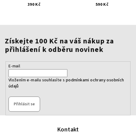
390 Kč
590 Kč
Získejte 100 Kč na váš nákup za
přihlášení k odběru novinek
E-mail
Vložením e-mailu souhlasíte s
podmínkami ochrany osobních
údajů
Přihlásit se
Z
á
p
Kontakt