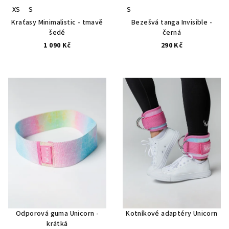
XS
S
S
Kraťasy Minimalistic - tmavě
Bezešvá tanga Invisible -
šedé
černá
1 090 Kč
290 Kč
Odporová guma Unicorn -
Kotníkové adaptéry Unicorn
krátká