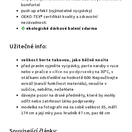
komfortní
push-up efekt (vyjímatelné vycpávky)
OEKO-TEX® certifikát kvality a zdravotní
nezávadnosti
♻
ekologické
dárkové balení zdarma
Užitečné info:
velikost berte takovou, jako běžně nosíte
před praním vyjměte vycpávky, perte naruby v ruce
nebo v pračce v
síťce na podprsenky
na 30°C, s
otáčkami odstředění na hodnotě 600.
N
epoužívejte
aviváž (naruší funkčnost materiálu), nesušte v
sušičce, nebělte, nežehlete
dávejte pozor na drsné předměty, které by mohly
odřít nebo zatrhnout látku podprsenky
modelka na fotografii má na sobě velikost XS, měří
174 cm a její míry jsou: hrudník 87 cm, pas 68 cm
Související články: