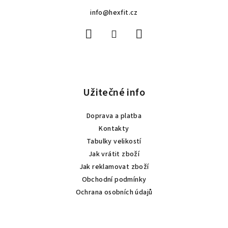
a
info
@
hexfit.cz
t
í
Užitečné info
Doprava a platba
Kontakty
Tabulky velikostí
Jak vrátit zboží
Jak reklamovat zboží
Obchodní podmínky
Ochrana osobních údajů