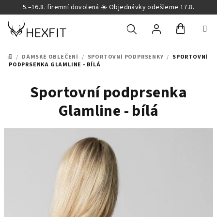
Přejít
5.–16.8. firemní dovolená ☀️ Objednávky odešleme 17.8.
na
obsah
Nákupní
Hledat
Přihlášení
/
DÁMSKÉ OBLEČENÍ
/
SPORTOVNÍ PODPRSENKY
/
SPORTOVNÍ
DOMŮ
PODPRSENKA GLAMLINE - BÍLÁ
košík
Sportovní podprsenka
Glamline - bílá